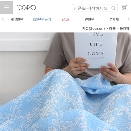
계절원단
내원단만들기
SALE
면원단
부자재
계절(Season)
>
리플
>
플라워