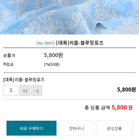
[대폭]리플-블루밍로즈
5,800
원
상품가
적립금
1%(50원)
[대폭]리플-블루밍로즈
5,800
원
+1
-1
5,800
총 상품 금액
원
바로 구매하기
장바구니
관심상품