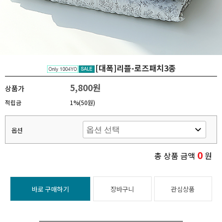
[대폭]리플-로즈패치3종
5,800원
상품가
적립금
1%(50원)
옵션
0
총 상품 금액
원
바로 구매하기
장바구니
관심상품