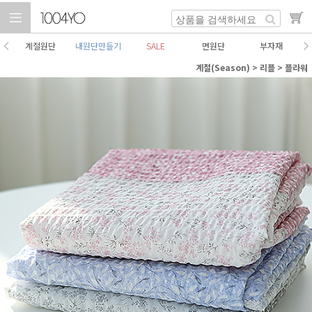
계절원단
내원단만들기
SALE
면원단
부자재
계절(Season)
>
리플
>
플라워