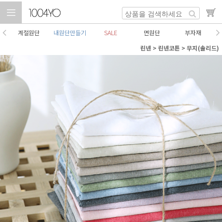
계절원단
내원단만들기
SALE
면원단
부자재
린넨
>
린넨코튼
>
무지(솔리드)