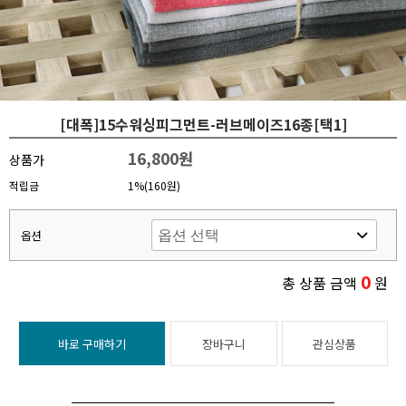
[대폭]15수워싱피그먼트-러브메이즈16종[택1]
16,800원
상품가
적립금
1%(160원)
옵션
0
총 상품 금액
원
바로 구매하기
장바구니
관심상품