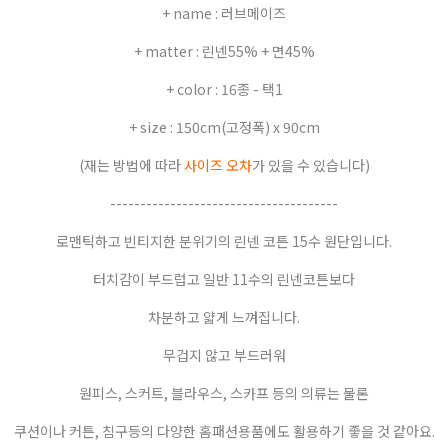
+ name : 러브메이즈
+ matter : 린넨55% + 면45%
+ color : 16종 - 택1
+ size : 150cm(고정폭) x 90cm
(재는 방법에 따라
사이즈 오차
가 있을 수 있습니다)
--------------------------------------
로맨틱하고 빈티지한 분위기의 린넨 코튼 15수 원단입니다.
터치감이 부드럽고 일반 11수의 린넨코튼보다
차분하고 얇게 느껴집니다.
무겁지 않고 부드러워
원피스, 스커트, 블라우스, 스카프 등의 의류는 물론
쿠션이나 커튼, 침구등의 다양한 홈패션용품에도 활용하기 좋을 것 같아요.