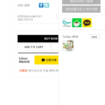
원단소요량 기준표
SNS 공유
컷팅상품구입 시 주의사항
[DTP]면20수평직167-
6,300
원
보떼그라시아
총 상품 금액
6,300
원
Today VIEW
more
BUY NOW
ADD TO CART
WISH LIST
이벤트
페이포인트 적립 혜택 2배 UP!
이벤트
페이포인트 적립 혜택 2배 UP!