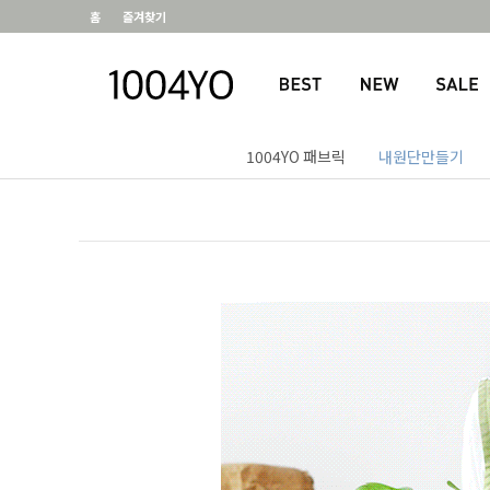
홈
즐겨찾기
1004YO 패브릭
내원단만들기