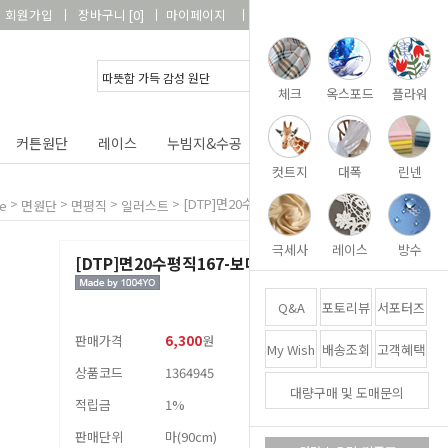
회원가입
장바구니
[
0
]
마이페이지
상품리뷰
고객센터
체크
옥스포드
플라워
커튼원단
레이스
누빔지&수공
DIY&패키지
부자재
컷트지
대폭
린넨
>
>
>
>
[DTP]면20수평직167-보떼그라시아
e
면원단
면평직
일러스트
극세사
레이스
방수
[DTP]면20수평직167-보떼그라시아
Q&A
포토리뷰
서포터즈
판매가격
6,300
원
My Wish
배송조회
고객혜택
상품코드
1364945
대량구매 및 도매문의
적립금
1%
판매단위
마(90cm)