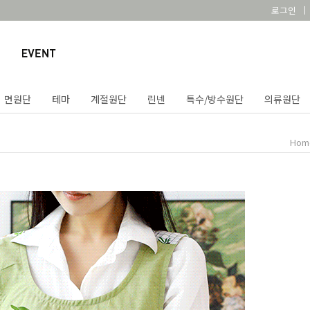
로그인
면원단
테마
계절원단
린넨
특수/방수원단
의류원단
Hom