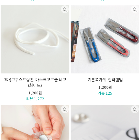
3마)고무스트링끈-마스크고무줄 레고
기본쪽가위-컬러랜덤
(화이트)
1,200원
1,200원
리뷰 125
리뷰 1,272