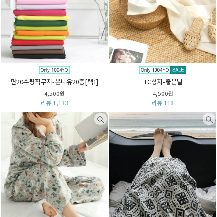
면20수평직무지-온니유20종[택1]
TC생지-좋은날
4,500원
4,500원
리뷰 1,133
리뷰 118