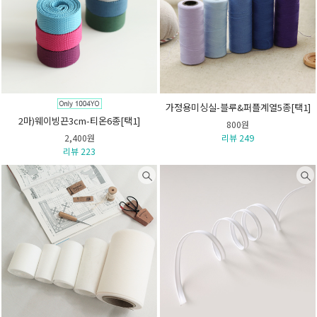
가정용미싱실-블루&퍼플계열5종[택1]
2마)웨이빙끈3cm-티온6종[택1]
800원
2,400원
리뷰 249
리뷰 223