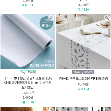
6,200원
4,000원
리뷰 111
리뷰 120
마스크 필터 원단 평균차단효율(91%
[대폭]방수하프코튼020-허니롤(블루)
이상) 공기청정기 필터DIY 미세먼지
8,400원
필터원단
리뷰 154
24,000원
6,000원
리뷰 10,207