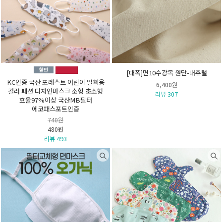
[대폭]면10수광목 원단-내츄럴
KC인증 국산 포레스트 어린이 일회용
6,400원
컬러 패션 디자인마스크 소형 초소형
리뷰 307
효율97%이상 국산MB필터
에코패스포트인증
740원
480원
리뷰 493