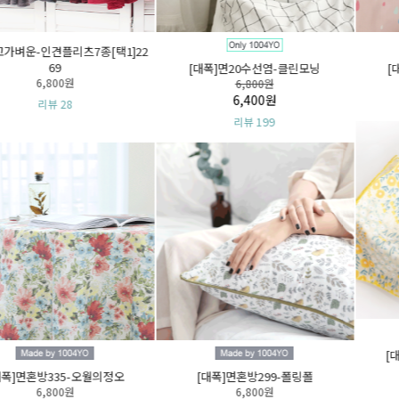
[대폭]면혼방044_046-에일린3종[택1]
6,800원
리뷰 102