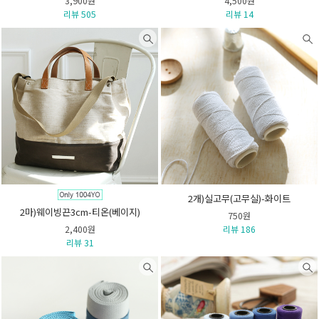
3,900원
4,500원
리뷰 505
리뷰 14
2개)실고무(고무실)-화이트
2마)웨이빙끈3cm-티온(베이지)
750원
2,400원
리뷰 186
리뷰 31