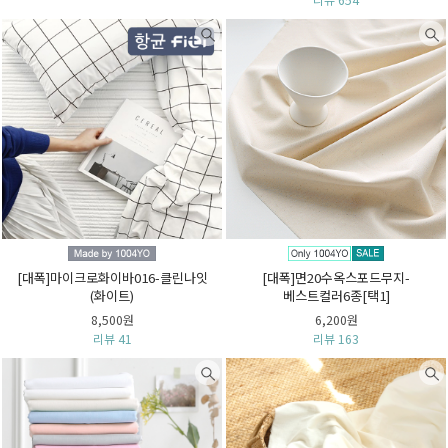
[대폭]마이크로화이바016-클린나잇
[대폭]면20수옥스포드무지-
(화이트)
베스트컬러6종[택1]
8,500원
6,200원
리뷰 41
리뷰 163