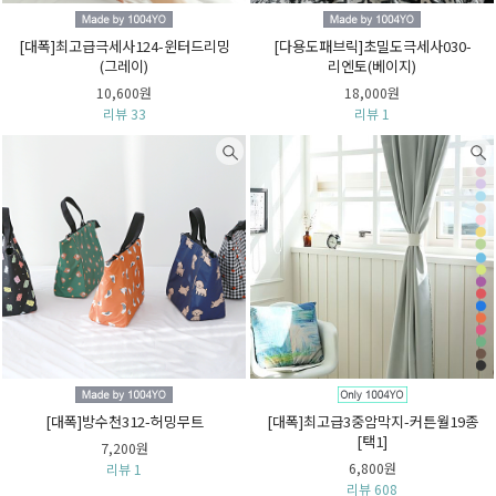
[대폭]최고급극세사124-윈터드리밍
[다용도패브릭]초밀도극세사030-
(그레이)
리엔토(베이지)
10,600원
18,000원
리뷰 33
리뷰 1
[대폭]방수천312-허밍무트
[대폭]최고급3중암막지-커튼월19종
[택1]
7,200원
6,800원
리뷰 1
리뷰 608