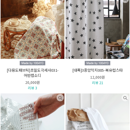
[다용도패브릭]초밀도극세사031-
[대폭]3중암막지005-북유럽스타
어반랩소디
12,000원
20,000원
리뷰 21
리뷰 3