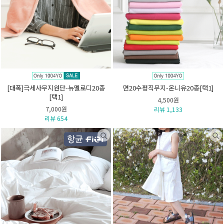
[대폭]극세사무지원단-뉴멜로디20종
면20수평직무지-온니유20종[택1]
[택1]
4,500원
7,000원
리뷰 1,133
리뷰 654