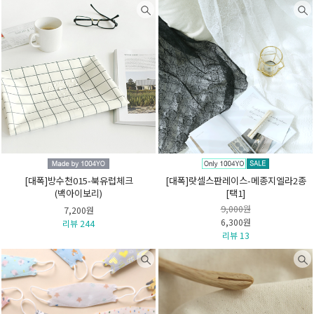
[대폭]방수천015-북유럽체크
[대폭]랏셀스판레이스-메종지엘라2종
(백아이보리)
[택1]
9,000원
7,200원
6,300원
리뷰 244
리뷰 13