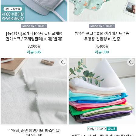
[1+1행사]오가닉100% 필터교체형
방수하프코튼016 생리대시트 4종
면마스크 / 교체형필터(20매)[별매]
무형광 친환경 KC인증
3,900원
4,400원
리뷰 505
리뷰 388
무형광)순면 양면기모-따스한날
(아이보리)