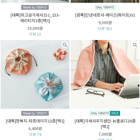
[대폭]최고급극세사151_153-
[광폭]린넨네프사-메이슨(화이트)01
헤리티지3종[택1]
9,500원
10,600원
리뷰 362
리뷰 10
[대폭]한복지-타프데이지13종[택1]
[대폭]극세사무지원단-뉴멜로디20종
[택1]
6,400원
7,000원
리뷰 74
리뷰 654