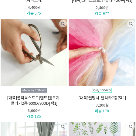
[대폭]크리스탈노방-줄리아20종[택1]
4,400원
2,400원
리뷰 575
리뷰 977
[대폭]폴리옥스포드(텐트천)무지-
[대폭]펄망사-델리카7종[택1]
플리거2종 600D/900D[택1]
3,200원
6,600원
리뷰 178
리뷰 135