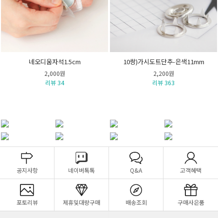
네오디움자석1.5cm
10쌍)가시도트단추-은색11mm
2,000원
2,200원
리뷰 34
리뷰 363
공지사항
네이버톡톡
Q&A
고객혜택
포토리뷰
제휴및대량구매
배송조회
구매사은품