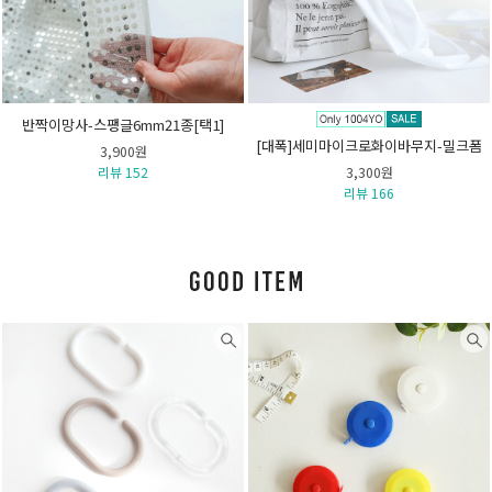
반짝이망사-스팽글6mm21종[택1]
[대폭]세미마이크로화이바무지-밀크폼
3,900원
리뷰 152
3,300원
리뷰 166