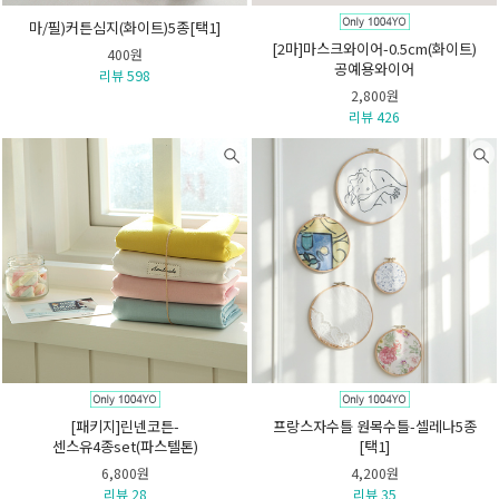
마/필)커튼심지(화이트)5종[택1]
[2마]마스크와이어-0.5cm(화이트)
400원
공예용와이어
리뷰 598
2,800원
리뷰 426
[패키지]린넨코튼-
프랑스자수틀 원목수틀-셀레나5종
센스유4종set(파스텔톤)
[택1]
6,800원
4,200원
리뷰 28
리뷰 35