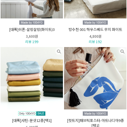
[대폭]쉬폰-살랑살랑(화이트)3
방수천 001 하우스베드 무지 화이트
3,600원
4,800원
리뷰 199
리뷰 192
[대폭]샤틴-문샷12종[택1]
[컷트지]패브릭포스터-아트나디아9종
[택1]