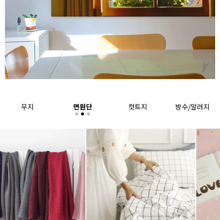
무지
면원단
컷트지
방수/알러지