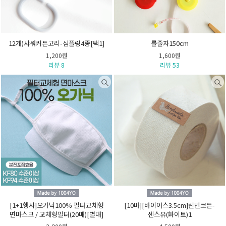
12개)샤워커튼고리-심플링4종[택1]
롤줄자150cm
1,200원
1,600원
리뷰 8
리뷰 53
[1+1행사]오가닉100% 필터교체형
[10마][바이어스3.5cm]린넨코튼-
면마스크 / 교체형필터(20매)[별매]
센스유(화이트)1