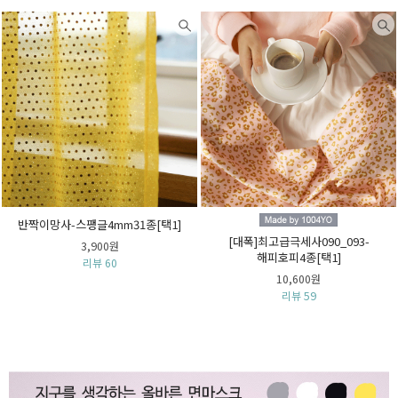
반짝이망사-스팽글4mm31종[택1]
[대폭]최고급극세사090_093-
3,900원
해피호피4종[택1]
리뷰 60
10,600원
리뷰 59