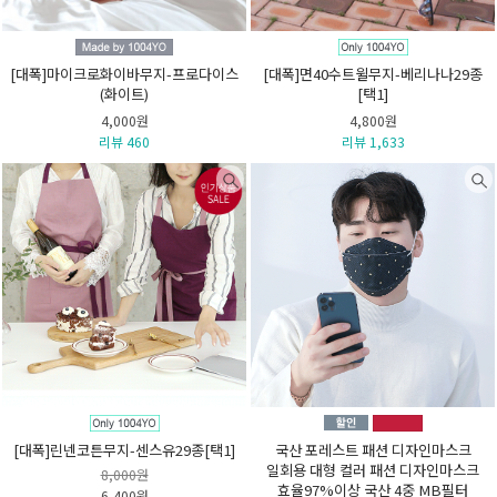
[대폭]마이크로화이바무지-프로다이스
[대폭]면40수트윌무지-베리나나29종
(화이트)
[택1]
4,000원
4,800원
리뷰 460
리뷰 1,633
[대폭]린넨코튼무지-센스유29종[택1]
국산 포레스트 패션 디자인마스크
일회용 대형 컬러 패션 디자인마스크
8,000원
효율97%이상 국산 4중 MB필터
6,400원