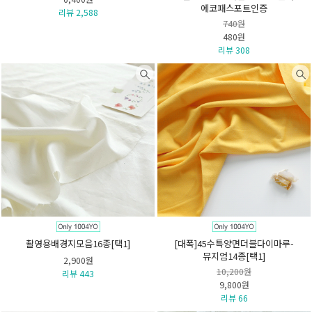
에코패스포트인증
리뷰 2,588
740원
480원
리뷰 308
촬영용배경지모음16종[택1]
[대폭]45수특양면더블다이마루-
뮤지엄14종[택1]
2,900원
10,200원
리뷰 443
9,800원
리뷰 66