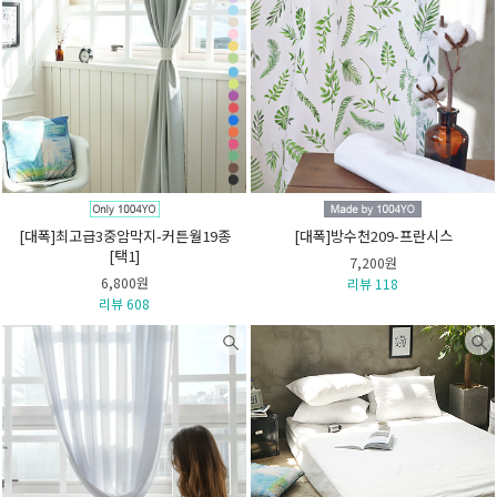
[대폭]최고급3중암막지-커튼월19종
[대폭]방수천209-프란시스
[택1]
7,200원
6,800원
리뷰 118
리뷰 608