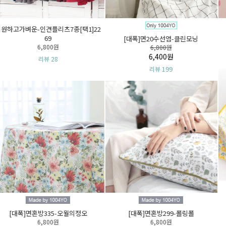
[컷트지]클래시린넨-그린인트립6종[택
[컷트지]패브릭포스터-아트나디아9종
1]
[택1]
3,800원
4,000원
리뷰 200
리뷰 120
[DTP컷트지]면20수평직1012-프레이
[DTP컷트지]면20수평직1016-아프리
그런스
칸