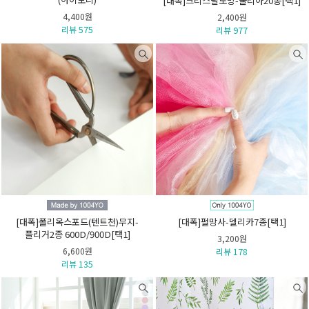
[대폭]크리스탈노방-줄리아20종[택1]
4,400원
2,400원
리뷰 575
리뷰 977
[대폭]폴리옥스포드(텐트천)무지-
[대폭]펄망사-델리카7종[택1]
플리거2종 600D/900D[택1]
3,200원
6,600원
리뷰 178
리뷰 135