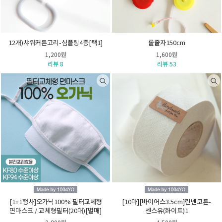
12개)샤워커튼고리-심플링4종[택1]
롤줄자150cm
1,200원
1,600원
리뷰 8
리뷰 53
[1+1행사]오가닉100% 필터교체형
[10마][바이어스3.5cm]린넨코튼-
면마스크 / 교체형필터(20매)[별매]
센스유(화이트)1