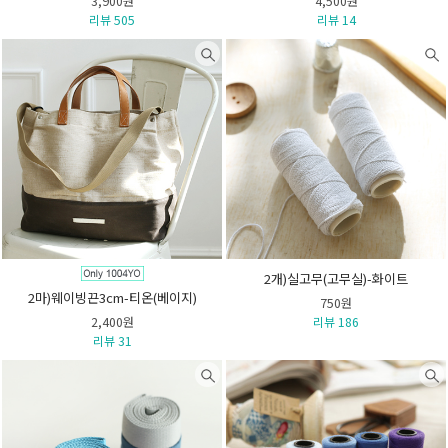
3,900원
4,500원
리뷰 505
리뷰 14
2개)실고무(고무실)-화이트
2마)웨이빙끈3cm-티온(베이지)
750원
2,400원
리뷰 186
리뷰 31