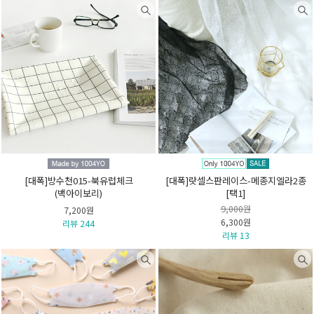
[대폭]방수천015-북유럽체크
[대폭]랏셀스판레이스-메종지엘라2종
(백아이보리)
[택1]
9,000원
7,200원
6,300원
리뷰 244
리뷰 13