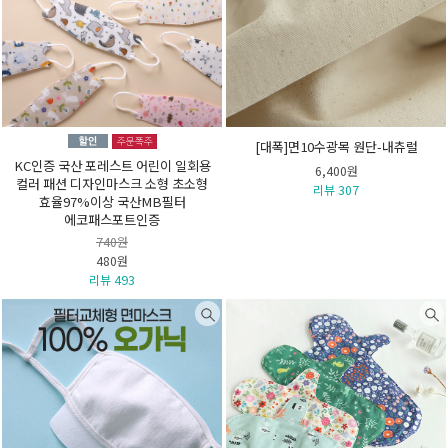
[대폭]면10수광목 원단-내츄럴
KC인증 국산 포레스트 어린이 일회용
6,400원
컬러 패션 디자인마스크 소형 초소형
리뷰 307
효율97%이상 국산MB필터
에코패스포트인증
740원
480원
리뷰 493