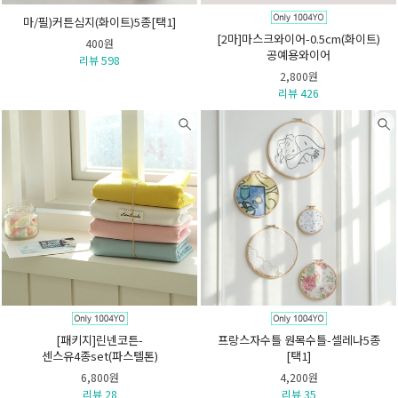
마/필)커튼심지(화이트)5종[택1]
[2마]마스크와이어-0.5cm(화이트)
400원
공예용와이어
리뷰 598
2,800원
리뷰 426
[패키지]린넨코튼-
프랑스자수틀 원목수틀-셀레나5종
센스유4종set(파스텔톤)
[택1]
6,800원
4,200원
리뷰 28
리뷰 35