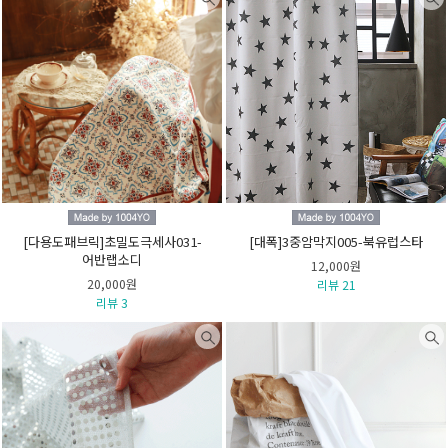
[다용도패브릭]초밀도극세사031-
[대폭]3중암막지005-북유럽스타
어반랩소디
12,000원
20,000원
리뷰 21
리뷰 3