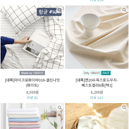
[대폭]마이크로화이바016-클린나잇
[대폭]면20수옥스포드무지-
(화이트)
베스트컬러6종[택1]
8,500원
6,200원
리뷰 41
리뷰 163