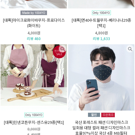
[대폭]마이크로화이바무지-프로다이스
[대폭]면40수트윌무지-베리나나29종
(화이트)
[택1]
4,000원
4,800원
리뷰 460
리뷰 1,633
[대폭]린넨코튼무지-센스유29종[택1]
국산 포레스트 패션 디자인마스크
일회용 대형 컬러 패션 디자인마스크
8,000원
효율97%이상 국산 4중 MB필터
6,400원