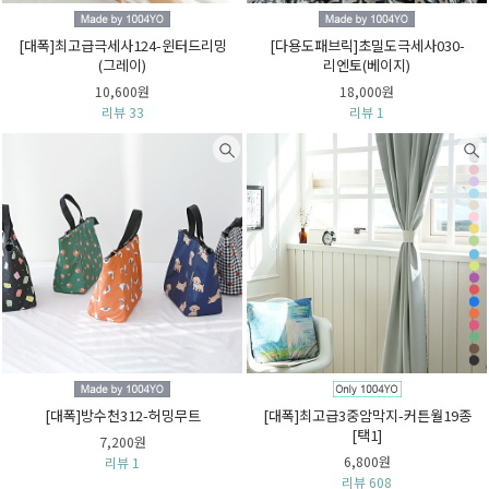
[대폭]최고급극세사124-윈터드리밍
[다용도패브릭]초밀도극세사030-
(그레이)
리엔토(베이지)
10,600원
18,000원
리뷰 33
리뷰 1
[대폭]방수천312-허밍무트
[대폭]최고급3중암막지-커튼월19종
[택1]
7,200원
6,800원
리뷰 1
리뷰 608