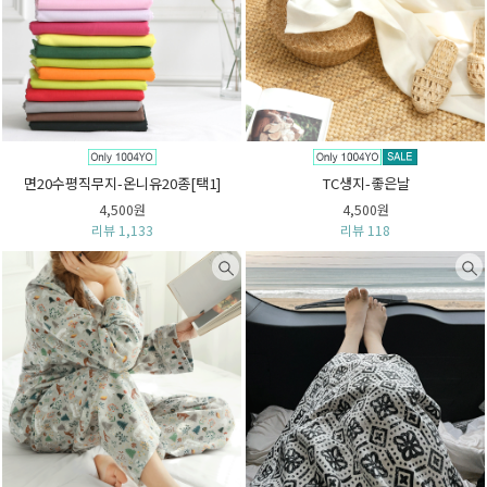
면20수평직무지-온니유20종[택1]
TC생지-좋은날
4,500원
4,500원
리뷰 1,133
리뷰 118