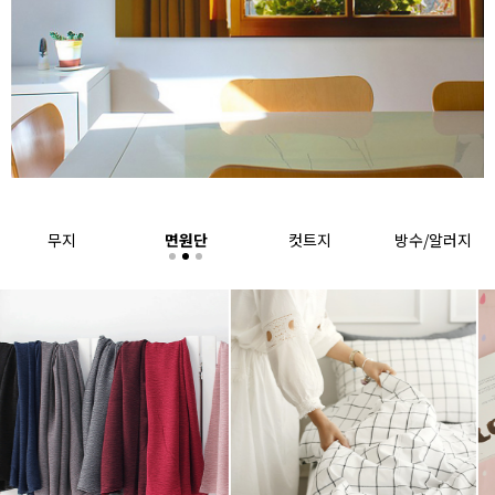
무지
면원단
컷트지
방수/알러지