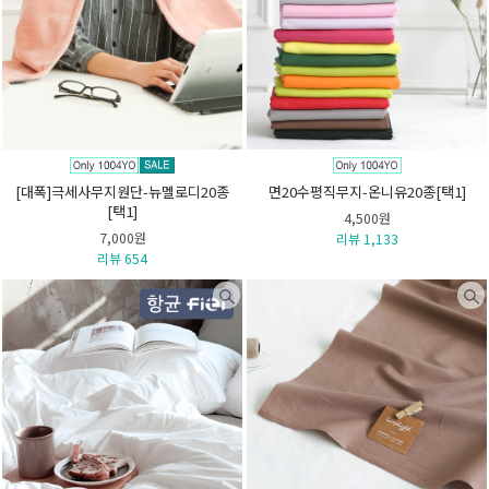
[대폭]극세사무지원단-뉴멜로디20종
면20수평직무지-온니유20종[택1]
[택1]
4,500원
7,000원
리뷰 1,133
리뷰 654