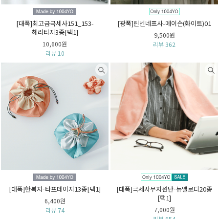
[대폭]최고급극세사151_153-
[광폭]린넨네프사-메이슨(화이트)01
헤리티지3종[택1]
9,500원
10,600원
리뷰 362
리뷰 10
[대폭]한복지-타프데이지13종[택1]
[대폭]극세사무지원단-뉴멜로디20종
[택1]
6,400원
7,000원
리뷰 74
리뷰 654