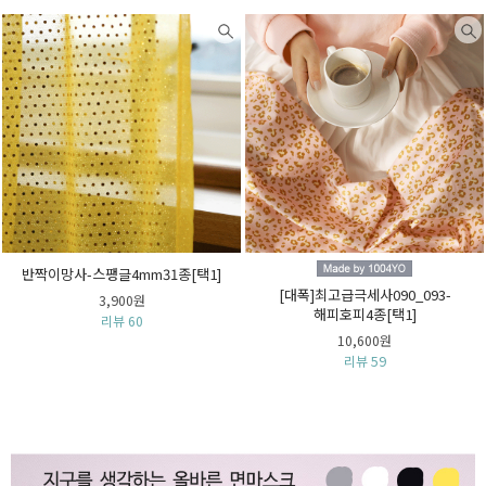
반짝이망사-스팽글4mm31종[택1]
[대폭]최고급극세사090_093-
3,900원
해피호피4종[택1]
리뷰 60
10,600원
리뷰 59