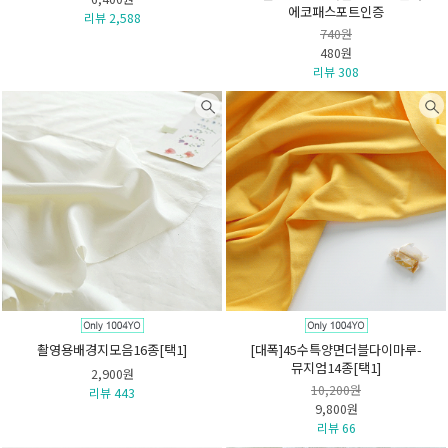
에코패스포트인증
리뷰 2,588
740원
480원
리뷰 308
촬영용배경지모음16종[택1]
[대폭]45수특양면더블다이마루-
뮤지엄14종[택1]
2,900원
10,200원
리뷰 443
9,800원
리뷰 66