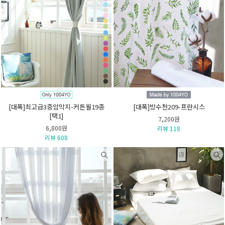
[대폭]최고급3중암막지-커튼월19종
[대폭]방수천209-프란시스
[택1]
7,200원
6,800원
리뷰 118
리뷰 608