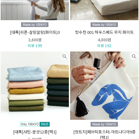
[대폭]쉬폰-살랑살랑(화이트)3
방수천 001 하우스베드 무지 화이트
3,600원
4,800원
리뷰 199
리뷰 192
[대폭]샤틴-문샷12종[택1]
[컷트지]패브릭포스터-아트나디아9종
[택1]