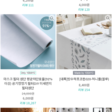
6,200원
4,000원
리뷰 111
리뷰 120
마스크 필터 원단 평균차단효율(91%
[대폭]방수하프코튼020-허니롤(블루)
이상) 공기청정기 필터DIY 미세먼지
8,400원
필터원단
리뷰 154
24,000원
6,000원
리뷰 10,207