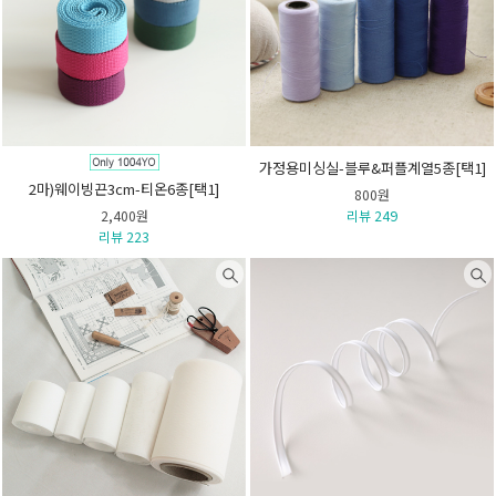
가정용미싱실-블루&퍼플계열5종[택1]
2마)웨이빙끈3cm-티온6종[택1]
800원
2,400원
리뷰 249
리뷰 223