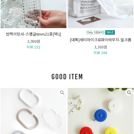
반짝이망사-스팽글6mm21종[택1]
[대폭]세미마이크로화이바무지-밀크폼
3,900원
리뷰 152
3,300원
리뷰 166