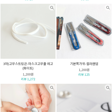
3마)고무스트링끈-마스크고무줄 레고
기본쪽가위-컬러랜덤
(화이트)
1,200원
1,200원
리뷰 125
리뷰 1,272