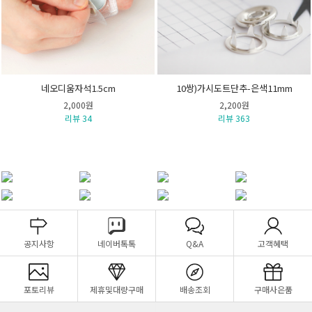
네오디움자석1.5cm
10쌍)가시도트단추-은색11mm
2,000원
2,200원
리뷰 34
리뷰 363
공지사항
네이버톡톡
Q&A
고객혜택
포토리뷰
제휴및대량구매
배송조회
구매사은품