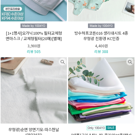
[1+1행사]오가닉100% 필터교체형
방수하프코튼016 생리대시트 4종
면마스크 / 교체형필터(20매)[별매]
무형광 친환경 KC인증
3,900원
4,400원
리뷰 505
리뷰 388
무형광)순면 양면기모-따스한날
(아이보리)