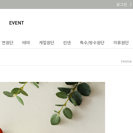
로그인
면원단
테마
계절원단
린넨
특수/방수원단
의류원단
Home