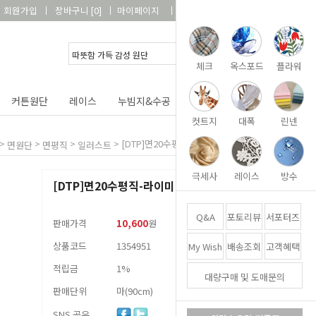
회원가입
장바구니
[
0
]
마이페이지
상품리뷰
고객센터
체크
옥스포드
플라워
커튼원단
레이스
누빔지&수공
DIY&패키지
부자재
컷트지
대폭
린넨
>
>
>
> [DTP]면20수평직-라이미(레몬옐로우)
면원단
면평직
일러스트
극세사
레이스
방수
[DTP]면20수평직-라이미(레몬옐로우)
Q&A
포토리뷰
서포터즈
판매가격
10,600
원
상품코드
1354951
My Wish
배송조회
고객혜택
적립금
1%
대량구매 및 도매문의
판매단위
마(90cm)
SNS 공유