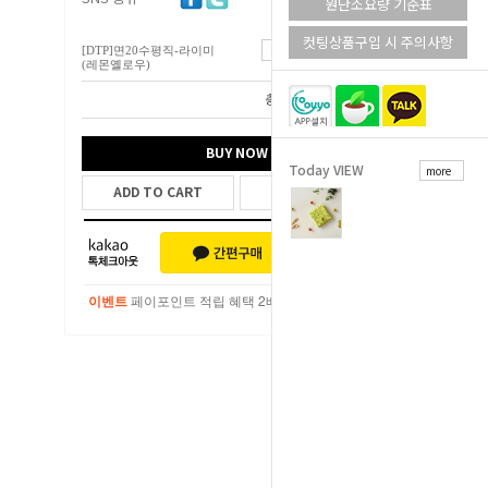
원단소요량 기준표
컷팅상품구입 시 주의사항
[DTP]면20수평직-라이미
10,600
원
(레몬옐로우)
총 상품 금액
10,600
원
BUY NOW
Today VIEW
more
ADD TO CART
WISH LIST
이벤트
페이포인트 적립 혜택 2배 UP!
이벤트
페이포인트 적립 혜택 2배 UP!