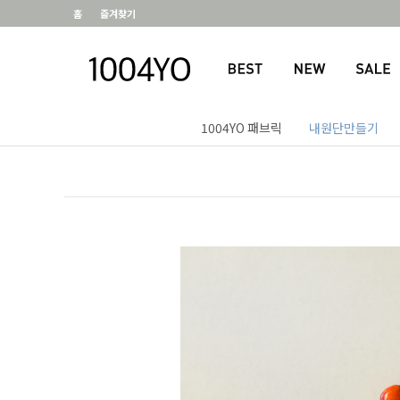
홈
즐겨찾기
1004YO 패브릭
내원단만들기