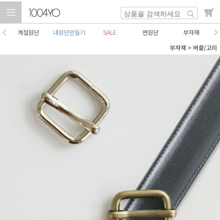
계절원단
내원단만들기
SALE
면원단
부자재
부자재
>
버클/고리