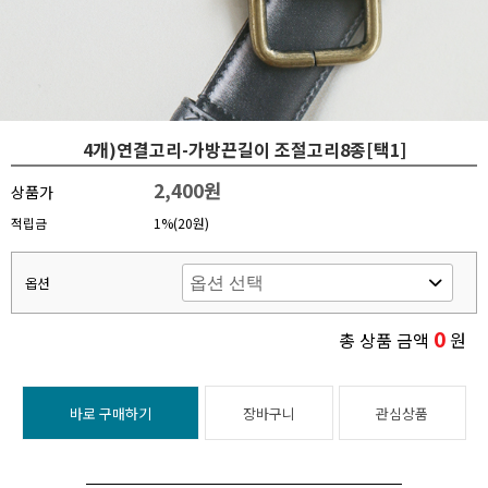
4개)연결고리-가방끈길이 조절고리8종[택1]
2,400원
상품가
적립금
1%(20원)
옵션
0
총 상품 금액
원
바로 구매하기
장바구니
관심상품