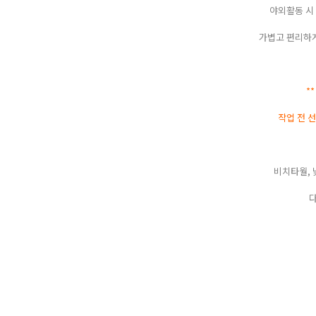
야외활동 시
가볍고 편리하게
*
작업 전 선
비치타월, 
다