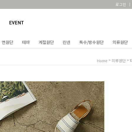
로그인
면원단
테마
계절원단
린넨
특수/방수원단
의류원단
>
>
Home
의류원단