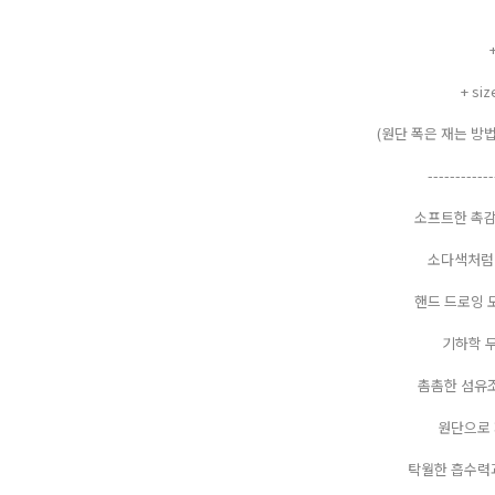
+ si
(원단 폭은 재는 방
------------
소프트한 촉감
소다색처럼 
핸드 드로잉 
기하학 
촘촘한 섬유
원단으로
탁월한 흡수력