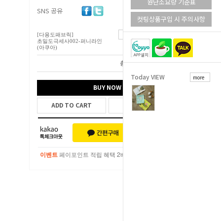
원단소요량 기준표
SNS 공유
컷팅상품구입 시 주의사항
[다용도패브릭]
18,000
원
초밀도극세사002-퍼니라인
(아쿠아)
총 상품 금액
18,000
원
Today VIEW
more
BUY NOW
ADD TO CART
WISH LIST
이벤트
페이포인트 적립 혜택 2배 UP!
이벤트
페이포인트 적립 혜택 2배 UP!