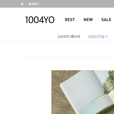
홈
즐겨찾기
1004YO 패브릭
내원단만들기