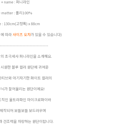
+ name : 퍼니라인
+ matter : 폴리100%
ze : 130cm(고정폭) x 88cm
법에 따라
사이즈 오차
가 있을 수 있습니다)
----------------------------------
의 초극세사 퍼니라인을 소개해요.
시원한 블루 컬러 원단에 귀여운
모티브와 아기자기한 화이트 컬러의
무늬가 잘어울리는 원단이에요!
조직인 울트라파인 마이크로화이바
 제작되어 보들보들 보드러우며
과 건조력을 자랑하는 원단이랍니다.