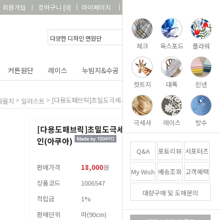
회원가입
장바구니
[
0
]
마이페이지
상품리뷰
고객센터
체크
옥스포드
플라워
커튼원단
레이스
누빔지&수공
DIY&패키지
부자재
컷트지
대폭
린넨
>
> [다용도패브릭]초밀도극세사002-퍼니라인(아쿠아)
타올지
일러스트
극세사
레이스
방수
[다용도패브릭]초밀도극세사002-퍼니라
인(아쿠아)
Q&A
포토리뷰
서포터즈
판매가격
18,000
원
My Wish
배송조회
고객혜택
상품코드
1006547
대량구매 및 도매문의
적립금
1%
판매단위
마(90cm)