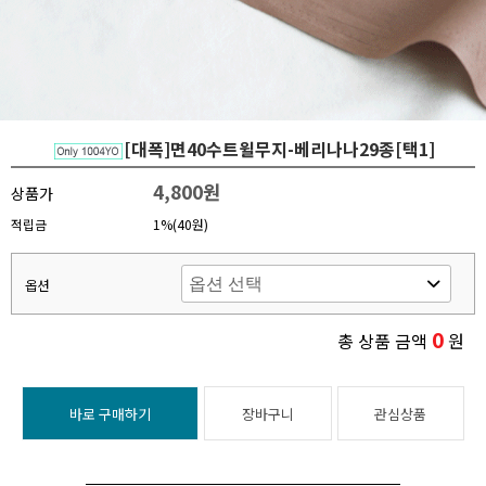
[대폭]면40수트윌무지-베리나나29종[택1]
4,800원
상품가
적립금
1%(40원)
옵션
0
총 상품 금액
원
바로 구매하기
장바구니
관심상품