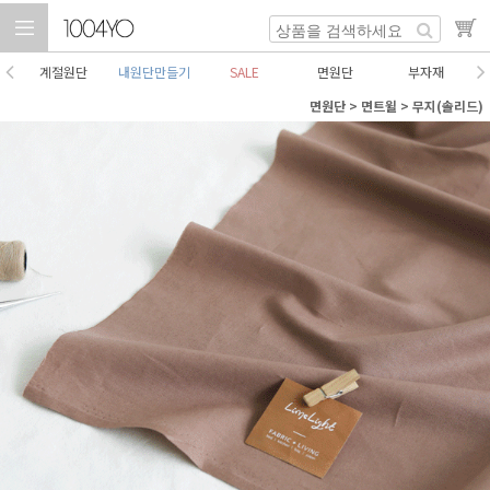
계절원단
내원단만들기
SALE
면원단
부자재
면원단
>
면트윌
>
무지(솔리드)