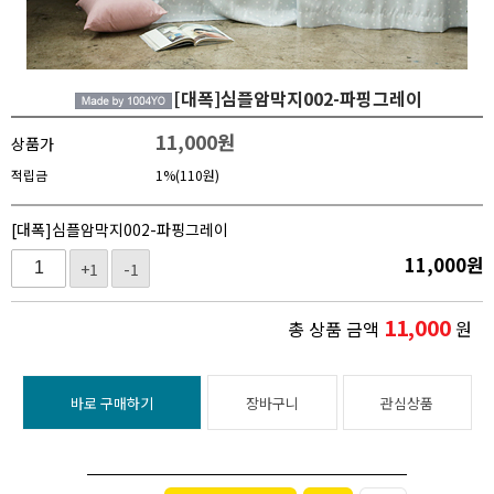
[대폭]심플암막지002-파핑그레이
11,000
원
상품가
적립금
1%(110원)
[대폭]심플암막지002-파핑그레이
11,000
원
+1
-1
11,000
총 상품 금액
원
바로 구매하기
장바구니
관심상품