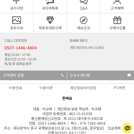
공지사항
네이버톡톡
Q&A
고객혜택
포토리뷰
제휴및대량구매
배송조회
구매사은품
CALL CENTER
BANK INFO
0507-1446-4804
국민 603501-04-211851
평일 10:00 ~ 17:00
점심시간 12:30 ~ 13:30
토/일 및 공휴일 휴무
고객센터 연결
Q & A 게시판
이용안내
이용약관
개인정보처리방침
PC버전
천싸요
대표 : 박규태 ㅣ 개인정보 보호 책임자 : 박규태
사업자 등록번호 : 482-15-01938
통신판매업신고번호 : 제 2022-대구중구-0455호
전화 : 0507-1446-4804 ㅣ 팩스 : 070-7580-4804
주소 : 대구광역시 중구 국채보상로101길 14, 3층(인교동, 준우빌딩) 입금계좌 : 국민
은행 603501-04-211851