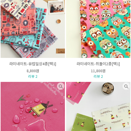
라미네이트-유럽일상4종[택1]
라미네이트-쥐돌이2종[택1]
8,800원
11,800원
리뷰 2
리뷰 2