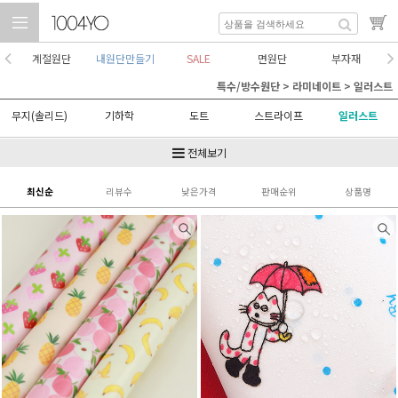
계절원단
내원단만들기
SALE
면원단
부자재
특수/방수원단
>
라미네이트
>
일러스트
무지(솔리드)
기하학
도트
스트라이프
일러스트
체크
쥬니어
추상
타이포
플라워
전체보기
최신순
리뷰수
낮은가격
판매순위
상품명