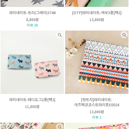
라미네이트-트리(그레이)3748
[DTP]라미네이트-여우3종[택1]
8,800원
13,800원
리뷰 36
라미네이트-테디도그2종[택1]
[컷트지]라미네이트-
아즈텍코코스트라이프E0014
11,800원
13,800원
리뷰 2