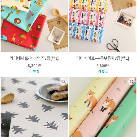
라미네이트-애니언즈3종[택1]
라미네이트-부릉부릉카3종[택1]
8,800원
8,800원
리뷰 9
리뷰 2