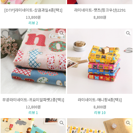
[DTP]라미네이트-상큼과일4종[택1]
라미네이트-캣츠(핑크우산)2291
13,800원
8,800원
리뷰 2
무광라미네이트-귀요미알파벳2종[택1]
라미네이트-애니팡4종[택1]
12,800원
8,800원
리뷰 1
리뷰 10